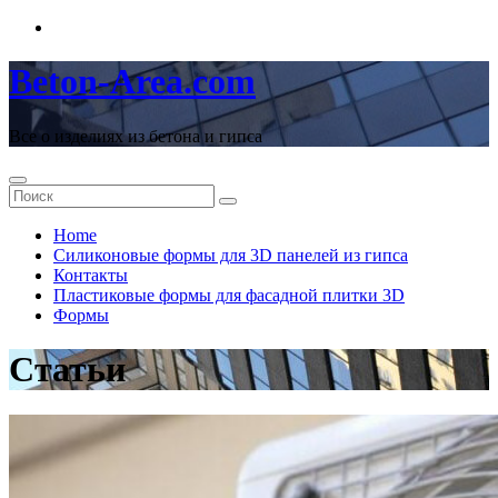
Перейти
к
содержимому
Beton-Area.com
Все о изделиях из бетона и гипса
Home
Cиликоновые формы для 3D панелей из гипса
Контакты
Пластиковые формы для фасадной плитки 3D
Формы
Статьи