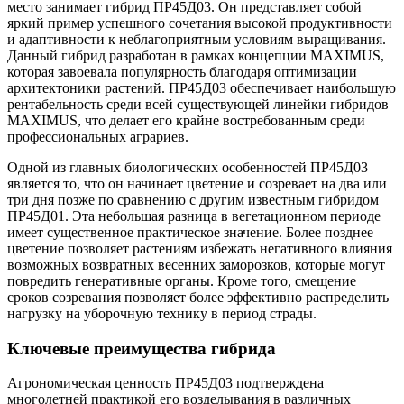
место занимает гибрид ПР45Д03. Он представляет собой
яркий пример успешного сочетания высокой продуктивности
и адаптивности к неблагоприятным условиям выращивания.
Данный гибрид разработан в рамках концепции MAXIMUS,
которая завоевала популярность благодаря оптимизации
архитектоники растений. ПР45Д03 обеспечивает наибольшую
рентабельность среди всей существующей линейки гибридов
MAXIMUS, что делает его крайне востребованным среди
профессиональных аграриев.
Одной из главных биологических особенностей ПР45Д03
является то, что он начинает цветение и созревает на два или
три дня позже по сравнению с другим известным гибридом
ПР45Д01. Эта небольшая разница в вегетационном периоде
имеет существенное практическое значение. Более позднее
цветение позволяет растениям избежать негативного влияния
возможных возвратных весенних заморозков, которые могут
повредить генеративные органы. Кроме того, смещение
сроков созревания позволяет более эффективно распределить
нагрузку на уборочную технику в период страды.
Ключевые преимущества гибрида
Агрономическая ценность ПР45Д03 подтверждена
многолетней практикой его возделывания в различных