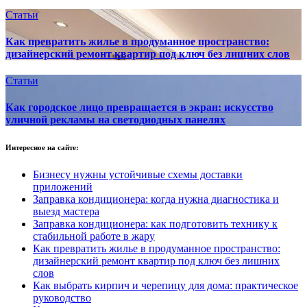
Статьи
Как превратить жилье в продуманное пространство:
дизайнерский ремонт квартир под ключ без лишних слов
Статьи
Как городское лицо превращается в экран: искусство
уличной рекламы на светодиодных панелях
Интересное на сайте:
Бизнесу нужны устойчивые схемы доставки
приложений
Заправка кондиционера: когда нужна диагностика и
выезд мастера
Заправка кондиционера: как подготовить технику к
стабильной работе в жару
Как превратить жилье в продуманное пространство:
дизайнерский ремонт квартир под ключ без лишних
слов
Как выбрать кирпич и черепицу для дома: практическое
руководство