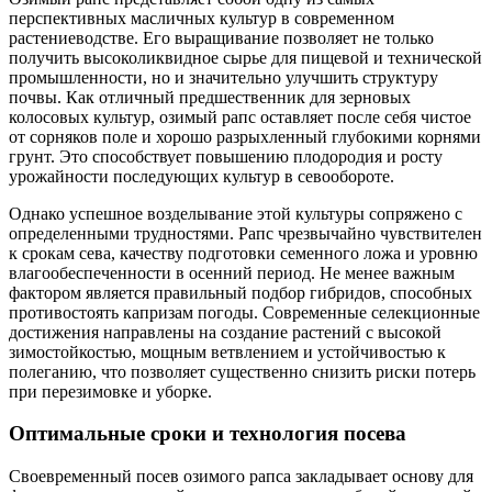
перспективных масличных культур в современном
растениеводстве. Его выращивание позволяет не только
получить высоколиквидное сырье для пищевой и технической
промышленности, но и значительно улучшить структуру
почвы. Как отличный предшественник для зерновых
колосовых культур, озимый рапс оставляет после себя чистое
от сорняков поле и хорошо разрыхленный глубокими корнями
грунт. Это способствует повышению плодородия и росту
урожайности последующих культур в севообороте.
Однако успешное возделывание этой культуры сопряжено с
определенными трудностями. Рапс чрезвычайно чувствителен
к срокам сева, качеству подготовки семенного ложа и уровню
влагообеспеченности в осенний период. Не менее важным
фактором является правильный подбор гибридов, способных
противостоять капризам погоды. Современные селекционные
достижения направлены на создание растений с высокой
зимостойкостью, мощным ветвлением и устойчивостью к
полеганию, что позволяет существенно снизить риски потерь
при перезимовке и уборке.
Оптимальные сроки и технология посева
Своевременный посев озимого рапса закладывает основу для