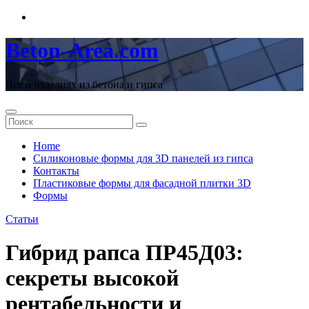
Перейти
к
содержимому
Beton-Area.com
Все о изделиях из бетона и гипса
Home
Cиликоновые формы для 3D панелей из гипса
Контакты
Пластиковые формы для фасадной плитки 3D
Формы
Статьи
Гибрид рапса ПР45Д03:
секреты высокой
рентабельности и