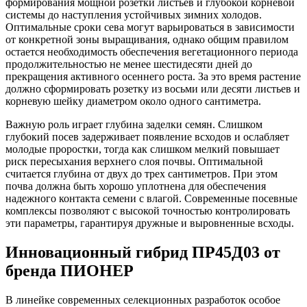
формирования мощной розетки листьев и глубокой корневой
системы до наступления устойчивых зимних холодов.
Оптимальные сроки сева могут варьироваться в зависимости
от конкретной зоны выращивания, однако общим правилом
остается необходимость обеспечения вегетационного периода
продолжительностью не менее шестидесяти дней до
прекращения активного осеннего роста. За это время растение
должно сформировать розетку из восьми или десяти листьев и
корневую шейку диаметром около одного сантиметра.
Важную роль играет глубина заделки семян. Слишком
глубокий посев задерживает появление всходов и ослабляет
молодые проростки, тогда как слишком мелкий повышает
риск пересыхания верхнего слоя почвы. Оптимальной
считается глубина от двух до трех сантиметров. При этом
почва должна быть хорошо уплотнена для обеспечения
надежного контакта семени с влагой. Современные посевные
комплексы позволяют с высокой точностью контролировать
эти параметры, гарантируя дружные и выровненные всходы.
Инновационный гибрид ПР45Д03 от
бренда ПИОНЕР
В линейке современных селекционных разработок особое