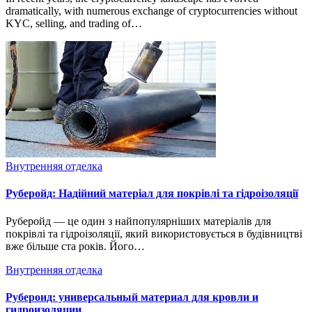
dramatically, with numerous exchange of cryptocurrencies without
KYC, selling, and trading of…
Внутренняя отделка
Руберойд: Надійний матеріал для покрівлі та гідроізоляції
Руберойд — це один з найпопулярніших матеріалів для
покрівлі та гідроізоляції, який використовується в будівництві
вже більше ста років. Його…
Внутренняя отделка
Рубероид: универсальный материал для кровли и
гидроизоляции