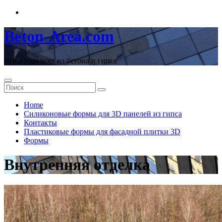
Перейти
к
содержимому
Beton-Area.com
Все о изделиях из бетона и гипса
Home
Cиликоновые формы для 3D панелей из гипса
Контакты
Пластиковые формы для фасадной плитки 3D
Формы
Внутренняя отделка