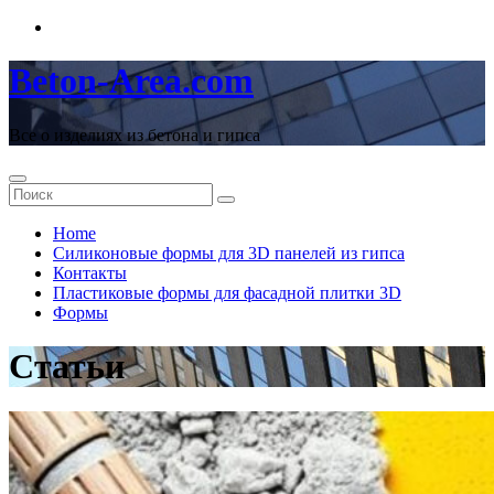
Перейти
к
содержимому
Beton-Area.com
Все о изделиях из бетона и гипса
Home
Cиликоновые формы для 3D панелей из гипса
Контакты
Пластиковые формы для фасадной плитки 3D
Формы
Статьи