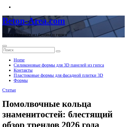
Перейти
к
содержимому
Beton-Area.com
Все о изделиях из бетона и гипса
Home
Cиликоновые формы для 3D панелей из гипса
Контакты
Пластиковые формы для фасадной плитки 3D
Формы
Статьи
Помолвочные кольца
знаменитостей: блестящий
обзор трендов 2026 года