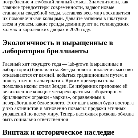
потребление и глубокий личный смысл. Знаменитости, как
главные трендсеттеры современности, задают новые
стандарты свадебной моды, заставляя весь мир восхищаться
их помолвочными кольцами. Давайте заглянем в шкатулки
звезд и узнаем, какие тренды доминируют на голливудских
холмах и королевских дворах в 2026 году.
Экологичность и выращенные в
лаборатории бриллианты
Главный хит текущего года — lab-grown (выращенные в
лаборатории) бриллианты. Звезды нового поколения массово
отказываются от камней, добытых традиционным путем, в
пользу этичных альтернатив. Ярким примером стала
помолвка иконы стиля Зендеи. Ее избранник преподнес ей
великолепное кольцо с четырехкаратным лабораторным
бриллиантом огранки «маркиз», оправленным в
переработанное белое золото. Этот шаг вызвал бурю восторга
у эко-активистов и мгновенно повысил продажи этичных
украшений по всему миру. Теперь настоящая роскошь обязана
быть социально ответственной.
Винтаж и историческое наследие