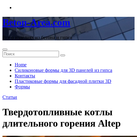
Перейти
к
содержимому
Beton-Area.com
Все о изделиях из бетона и гипса
Home
Cиликоновые формы для 3D панелей из гипса
Контакты
Пластиковые формы для фасадной плитки 3D
Формы
Статьи
Твердотопливные котлы
длительного горения Altep