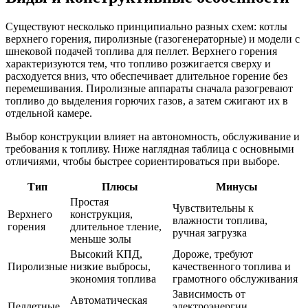
Существуют несколько принципиально разных схем: котлы
верхнего горения, пиролизные (газогенераторные) и модели с
шнековой подачей топлива для пеллет. Верхнего горения
характеризуются тем, что топливо розжигается сверху и
расходуется вниз, что обеспечивает длительное горение без
перемешивания. Пиролизные аппараты сначала разогревают
топливо до выделения горючих газов, а затем сжигают их в
отдельной камере.
Выбор конструкции влияет на автономность, обслуживание и
требования к топливу. Ниже наглядная таблица с основными
отличиями, чтобы быстрее сориентироваться при выборе.
Тип
Плюсы
Минусы
Простая
Чувствительны к
Верхнего
конструкция,
влажности топлива,
горения
длительное тление,
ручная загрузка
меньше золы
Высокий КПД,
Дороже, требуют
Пиролизные
низкие выбросы,
качественного топлива и
экономия топлива
грамотного обслуживания
Зависимость от
Автоматическая
Пеллетные
электроэнергии,