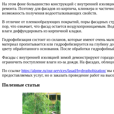
На этом фоне большинство конструкций с внутренней изоляцие
ремонта. Поэтому для фасадов из кирпича, клинкера и частич
возможность получения водоотталкивающих свойств.
В отличие от пленкообразующих покрытий, поры фасадных стр
пор, что означает, что фасад остается воздухопроницаемым. 
влаги диффундировать из кирпичной кладки.
Гидрофобизация состоит из силанов, которые имеют очень мал
материал пропитывается или гидрофобизируется на глубину до
цвету обработанного основания. После обработки гидрофобны
Фасады с внутренней изоляцией зимой демонстрируют гораздо 
ограничить поступление влаги из-за дождя. На фасадах, обли
По ссылке
https://alpme.ru/our-services/fasad/hydrophobization/
вы п
предоставляемых услуг, но и заказать проведение работ на в
Полезные статьи