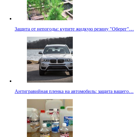
Защита от непогоды: купите жидкую резину "Оберег"…
Антигравийная пленка на автомобиль: защита вашего…