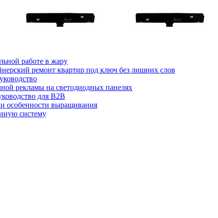
льной работе в жару
йнерский ремонт квартир под ключ без лишних слов
руководство
ичной рекламы на светодиодных панелях
руководство для B2B
 и особенности выращивания
диную систему