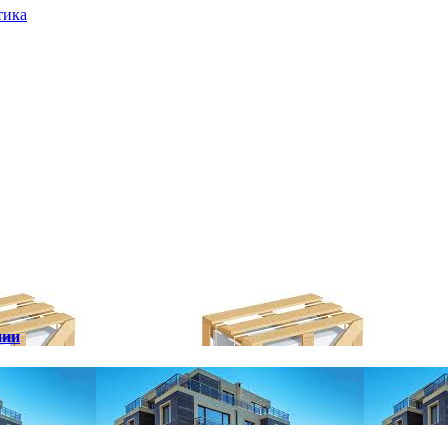
тика
нии