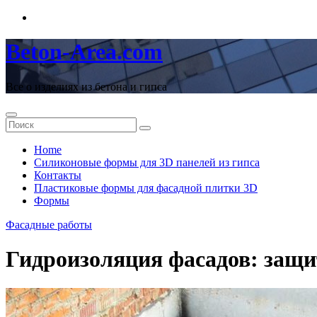
Перейти
к
содержимому
Beton-Area.com
Все о изделиях из бетона и гипса
Home
Cиликоновые формы для 3D панелей из гипса
Контакты
Пластиковые формы для фасадной плитки 3D
Формы
Фасадные работы
Гидроизоляция фасадов: защит