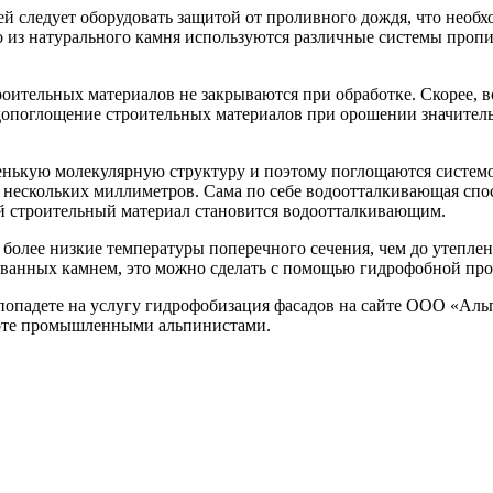
й следует оборудовать защитой от проливного дождя, что необ
но из натурального камня используются различные системы проп
оительных материалов не закрываются при обработке. Скорее, 
Водопоглощение строительных материалов при орошении значител
енькую молекулярную структуру и поэтому поглощаются системой
 нескольких миллиметров. Сама по себе водоотталкивающая спо
й строительный материал становится водоотталкивающим.
более низкие температуры поперечного сечения, чем до утепле
цованных камнем, это можно сделать с помощью гидрофобной пр
опадете на услугу гидрофобизация фасадов на сайте ООО «Альп
ысоте промышленными альпинистами.