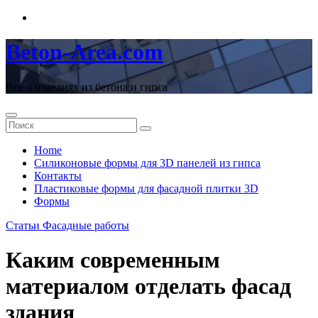
Перейти
к
содержимому
Beton-Area.com
Все о изделиях из бетона и гипса
Home
Cиликоновые формы для 3D панелей из гипса
Контакты
Пластиковые формы для фасадной плитки 3D
Формы
Статьи
Фасадные работы
Каким современным
материалом отделать фасад
здания