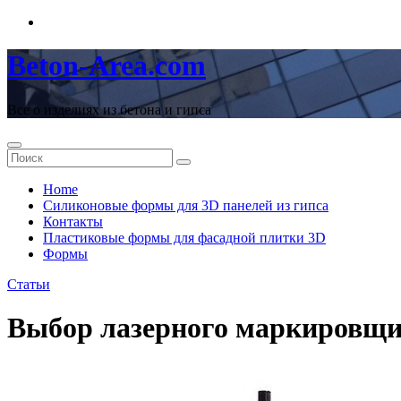
Перейти
к
содержимому
Beton-Area.com
Все о изделиях из бетона и гипса
Home
Cиликоновые формы для 3D панелей из гипса
Контакты
Пластиковые формы для фасадной плитки 3D
Формы
Статьи
Выбор лазерного маркировщ