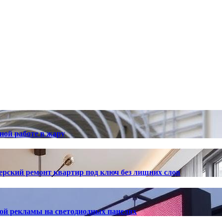
ной работе в жару
ерский ремонт квартир под ключ без лишних слов
ной рекламы на светодиодных панелях