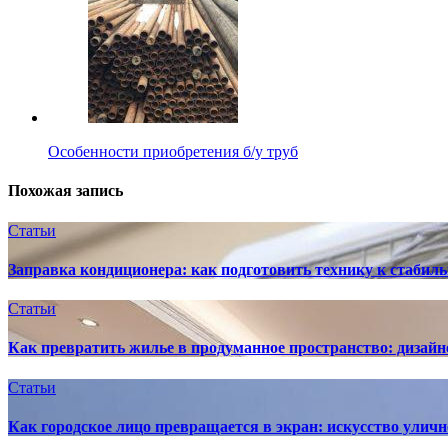
Особенности приобретения б/у труб
Похожая запись
Статьи
Заправка кондиционера: как подготовить технику к стабиль
Статьи
Как превратить жилье в продуманное пространство: дизайн
Статьи
Как городское лицо превращается в экран: искусство улич