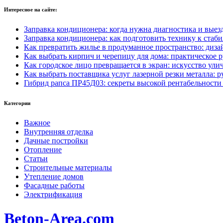
Интересное на сайте:
Заправка кондиционера: когда нужна диагностика и выез
Заправка кондиционера: как подготовить технику к стаби
Как превратить жилье в продуманное пространство: диза
Как выбрать кирпич и черепицу для дома: практическое 
Как городское лицо превращается в экран: искусство ул
Как выбрать поставщика услуг лазерной резки металла: 
Гибрид рапса ПР45Д03: секреты высокой рентабельности
Категории
Важное
Внутренняя отделка
Дачные постройки
Отопление
Статьи
Строительные материалы
Утепление домов
Фасадные работы
Электрификация
Beton-Area.com