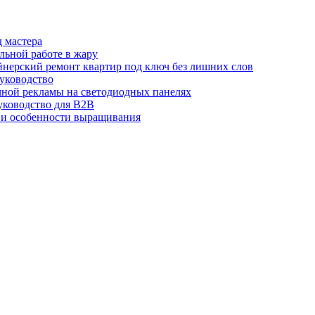
д мастера
льной работе в жару
йнерский ремонт квартир под ключ без лишних слов
руководство
ичной рекламы на светодиодных панелях
руководство для B2B
 и особенности выращивания