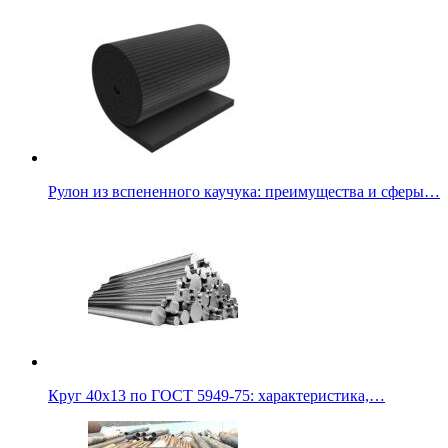
Рулон из вспененного каучука: преимущества и сферы…
Круг 40х13 по ГОСТ 5949-75: характеристика,…