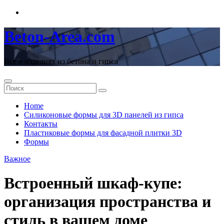
Перейти
к
содержимому
Beton-Area.com
Все о изделиях из бетона и гипса
Home
Cиликоновые формы для 3D панелей из гипса
Контакты
Пластиковые формы для фасадной плитки 3D
Формы
Важное
Встроенный шкаф-купе:
организация пространства и
стиль в вашем доме