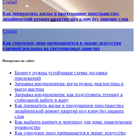
Статьи
Как превратить жилье в продуманное пространство:
дизайнерский ремонт квартир под ключ без лишних слов
Статьи
Как городское лицо превращается в экран: искусство
уличной рекламы на светодиодных панелях
Интересное на сайте:
Бизнесу нужны устойчивые схемы доставки
приложений
Заправка кондиционера: когда нужна диагностика и
выезд мастера
Заправка кондиционера: как подготовить технику к
стабильной работе в жару
Как превратить жилье в продуманное пространство:
дизайнерский ремонт квартир под ключ без лишних
слов
Как выбрать кирпич и черепицу для дома: практическое
руководство
Как городское лицо превращается в экран: искусство