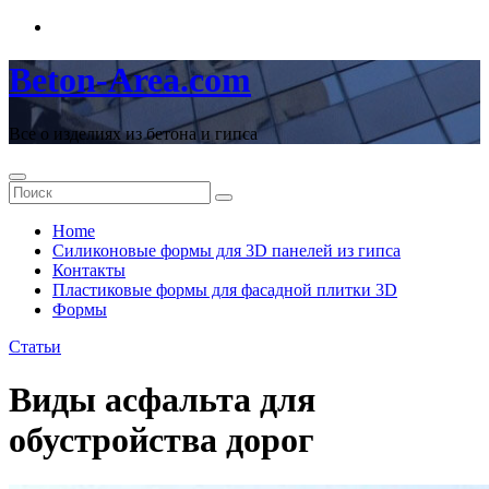
Перейти
к
содержимому
Beton-Area.com
Все о изделиях из бетона и гипса
Home
Cиликоновые формы для 3D панелей из гипса
Контакты
Пластиковые формы для фасадной плитки 3D
Формы
Статьи
Виды асфальта для
обустройства дорог