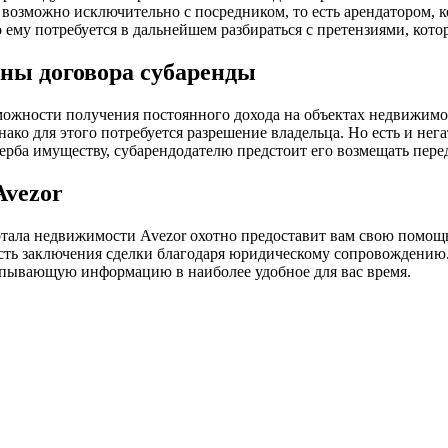
возможно исключительно с посредником, то есть арендатором, к
 ему потребуется в дальнейшем разбираться с претензиями, кото
ны договора субаренды
можности получения постоянного дохода на объектах недвижимост
ако для этого потребуется разрешение владельца. Но есть и нег
ерба имуществу, субарендодателю предстоит его возмещать пере
Avezor
ортала недвижимости Avezor охотно предоставит вам свою помо
сть заключения сделки благодаря юридическому сопровождению. 
рпывающую информацию в наиболее удобное для вас время.