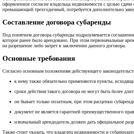
оформленное согласие владельца недвижимости с целью сдачи е
превышающий трехгодичный, потребуется дополнительно завер
Составление договора субаренды
Под понятием договора субаренды подразумевается соглашение
которое ранее было арендовано. При этом первоначальные аре
на разрешение либо запрет в заключении данного договора.
Основные требования
Согласно основным положениям действующего законодательства
к нему также обязательно применяются пункты, исходящи
сроки действия такого договора не могут быть более дл
он бывает только оплатным, при этом расценки субаренд
документ не является гарантией преимущественного прав
изначальный арендодатель должен дать официальное раз
Также стоит указать, что владелец недвижимости и субаренда