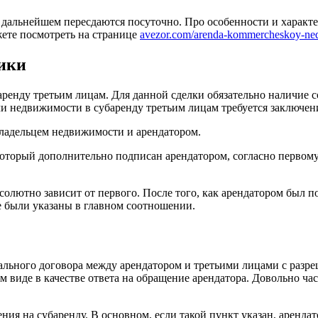
дальнейшем пересдаются посуточно. Про особенности и характе
ете посмотреть на странице
avezor.com/arenda-kommercheskoy-ned
тики
ренду третьим лицам. Для данной сделки обязательно наличие с
чи недвижимости в субаренду третьим лицам требуется заключен
ладельцем недвижимости и арендатором.
торый дополнительно подписан арендатором, согласно первому 
солютно зависит от первого. После того, как арендатором был п
е были указаны в главном соотношении.
льного договора между арендатором и третьими лицами с разреш
м виде в качестве ответа на обращение арендатора. Довольно ча
ия на субаренду. В основном, если такой пункт указан, аренда