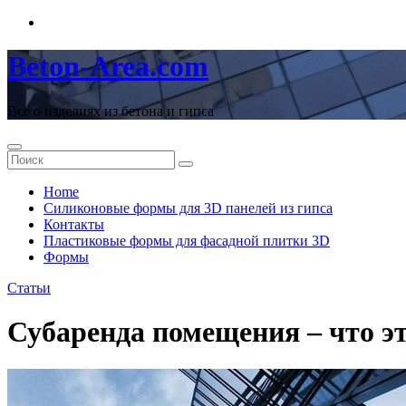
Перейти
к
содержимому
Beton-Area.com
Все о изделиях из бетона и гипса
Home
Cиликоновые формы для 3D панелей из гипса
Контакты
Пластиковые формы для фасадной плитки 3D
Формы
Статьи
Субаренда помещения – что э