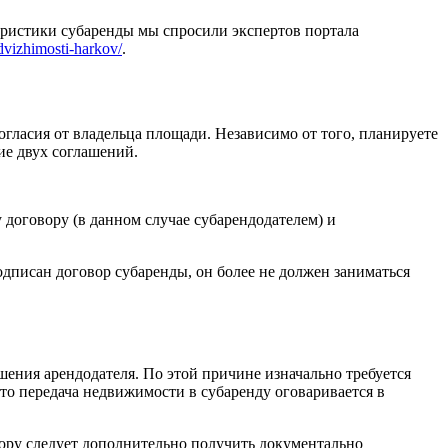
ристики субаренды мы спросили экспертов портала
vizhimosti-harkov/
.
огласия от владельца площади. Независимо от того, планируете
ие двух соглашений.
договору (в данном случае субарендодателем) и
одписан договор субаренды, он более не должен заниматься
ения арендодателя. По этой причине изначально требуется
сто передача недвижимости в субаренду оговаривается в
тору следует дополнительно получить документально