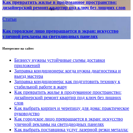
Как превратить жилье в продуманное пространство:
дизайнерский ремонт квартир под ключ без лишних слов
Статьи
Как городское лицо превращается в экран: искусство
уличной рекламы на светодиодных панелях
Интересное на сайте:
Бизнесу нужны устойчивые схемы доставки
приложений
Заправка кондиционера: когда нужна диагностика и
выезд мастера
Заправка кондиционера: как подготовить технику к
стабильной работе в жару
Как превратить жилье в продуманное пространство:
дизайнерский ремонт квартир под ключ без лишних
слов
Как выбрать кирпич и черепицу для дома: практическое
руководство
Как городское лицо превращается в экран: искусство
уличной рекламы на светодиодных панелях
Как выбрать поставщика услуг лазерной резки металла: