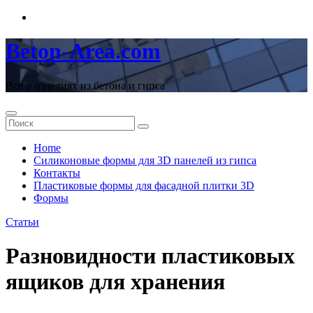
Перейти
к
содержимому
Beton-Area.com
Все о изделиях из бетона и гипса
Home
Cиликоновые формы для 3D панелей из гипса
Контакты
Пластиковые формы для фасадной плитки 3D
Формы
Статьи
Разновидности пластиковых
ящиков для хранения