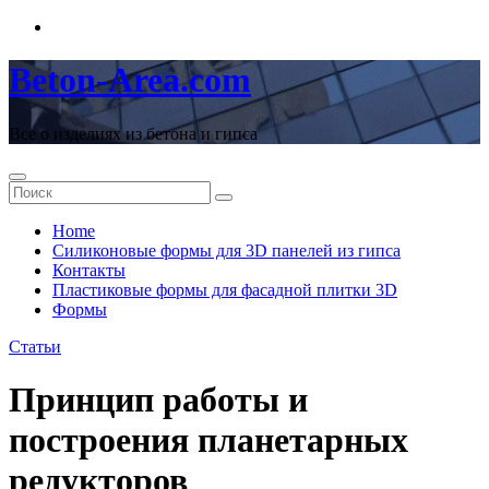
Перейти
к
содержимому
Beton-Area.com
Все о изделиях из бетона и гипса
Home
Cиликоновые формы для 3D панелей из гипса
Контакты
Пластиковые формы для фасадной плитки 3D
Формы
Статьи
Принцип работы и
построения планетарных
редукторов