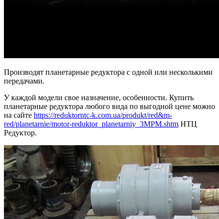
Производят планетарные редуктора с одной или несколькими
передачами.
У каждой модели свое назначение, особенности. Купить
планетарные редуктора любого вида по выгодной цене можно
на сайте
https://reduktorntc-k.com.ua/produkt/red&m-
red/planetarnie/motor-reduktor_planetarniy_3MPM.shtm
НТЦ
Редуктор.