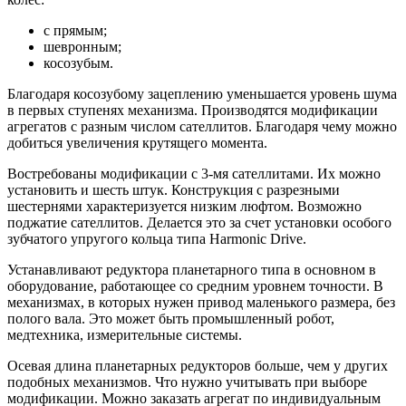
с прямым;
шевронным;
косозубым.
Благодаря косозубому зацеплению уменьшается уровень шума
в первых ступенях механизма. Производятся модификации
агрегатов с разным числом сателлитов. Благодаря чему можно
добиться увеличения крутящего момента.
Востребованы модификации с 3-мя сателлитами. Их можно
установить и шесть штук. Конструкция с разрезными
шестернями характеризуется низким люфтом. Возможно
поджатие сателлитов. Делается это за счет установки особого
зубчатого упругого кольца типа Harmonic Drive.
Устанавливают редуктора планетарного типа в основном в
оборудование, работающее со средним уровнем точности. В
механизмах, в которых нужен привод маленького размера, без
полого вала. Это может быть промышленный робот,
медтехника, измерительные системы.
Осевая длина планетарных редукторов больше, чем у других
подобных механизмов. Что нужно учитывать при выборе
модификации. Можно заказать агрегат по индивидуальным