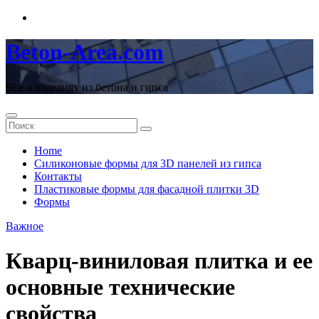
Перейти
к
содержимому
Beton-Area.com
Все о изделиях из бетона и гипса
Home
Cиликоновые формы для 3D панелей из гипса
Контакты
Пластиковые формы для фасадной плитки 3D
Формы
Важное
Кварц-виниловая плитка и ее
основные технические
свойства