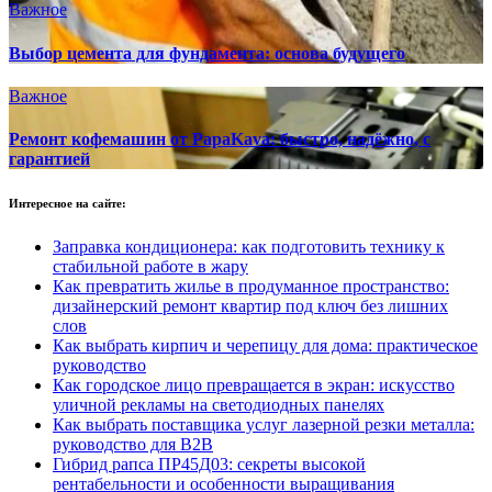
Важное
Выбор цемента для фундамента: основа будущего
Важное
Ремонт кофемашин от PapaKava: быстро, надёжно, с
гарантией
Интересное на сайте:
Заправка кондиционера: как подготовить технику к
стабильной работе в жару
Как превратить жилье в продуманное пространство:
дизайнерский ремонт квартир под ключ без лишних
слов
Как выбрать кирпич и черепицу для дома: практическое
руководство
Как городское лицо превращается в экран: искусство
уличной рекламы на светодиодных панелях
Как выбрать поставщика услуг лазерной резки металла:
руководство для B2B
Гибрид рапса ПР45Д03: секреты высокой
рентабельности и особенности выращивания