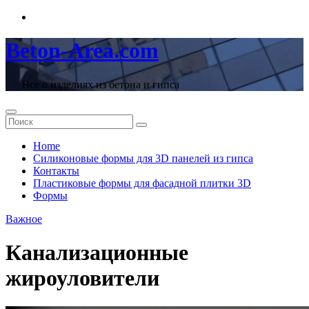
Перейти
к
содержимому
Beton-Area.com
Все о изделиях из бетона и гипса
Home
Cиликоновые формы для 3D панелей из гипса
Контакты
Пластиковые формы для фасадной плитки 3D
Формы
Важное
Канализационные
жироуловители