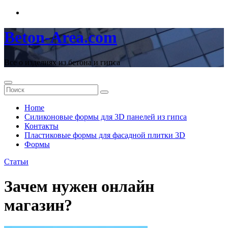
Перейти
к
содержимому
Beton-Area.com
Все о изделиях из бетона и гипса
Home
Cиликоновые формы для 3D панелей из гипса
Контакты
Пластиковые формы для фасадной плитки 3D
Формы
Статьи
Зачем нужен онлайн
магазин?