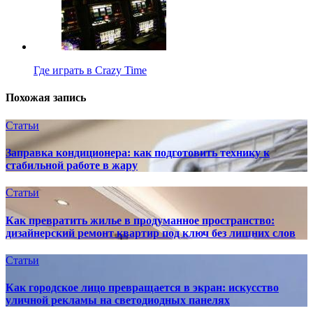
Где играть в Crazy Time
Похожая запись
Статьи
Заправка кондиционера: как подготовить технику к
стабильной работе в жару
Статьи
Как превратить жилье в продуманное пространство:
дизайнерский ремонт квартир под ключ без лишних слов
Статьи
Как городское лицо превращается в экран: искусство
уличной рекламы на светодиодных панелях