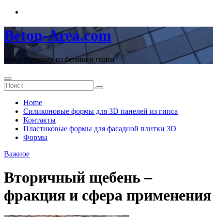
Перейти
к
содержимому
Beton-Area.com
Все о изделиях из бетона и гипса
Home
Cиликоновые формы для 3D панелей из гипса
Контакты
Пластиковые формы для фасадной плитки 3D
Формы
Важное
Вторичный щебень –
фракция и сфера применения