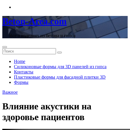
Перейти
к
содержимому
Beton-Area.com
Все о изделиях из бетона и гипса
Home
Cиликоновые формы для 3D панелей из гипса
Контакты
Пластиковые формы для фасадной плитки 3D
Формы
Важное
Влияние акустики на
здоровье пациентов