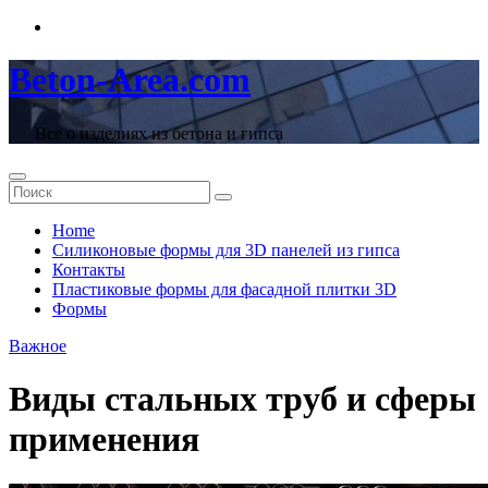
Перейти
к
содержимому
Beton-Area.com
Все о изделиях из бетона и гипса
Home
Cиликоновые формы для 3D панелей из гипса
Контакты
Пластиковые формы для фасадной плитки 3D
Формы
Важное
Виды стальных труб и сферы
применения