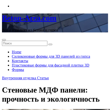
Перейти
к
содержимому
Beton-Area.com
Все о изделиях из бетона и гипса
Home
Cиликоновые формы для 3D панелей из гипса
Контакты
Пластиковые формы для фасадной плитки 3D
Формы
Внутренняя отделка
Статьи
Стеновые МДФ панели:
прочность и экологичность