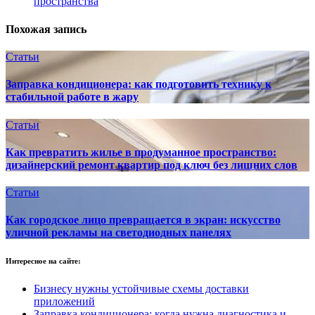
пространства
Похожая запись
Статьи
Заправка кондиционера: как подготовить технику к
стабильной работе в жару
Статьи
Как превратить жилье в продуманное пространство:
дизайнерский ремонт квартир под ключ без лишних слов
Статьи
Как городское лицо превращается в экран: искусство
уличной рекламы на светодиодных панелях
Интересное на сайте:
Бизнесу нужны устойчивые схемы доставки
приложений
Заправка кондиционера: когда нужна диагностика и