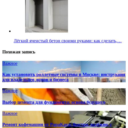
Лёгкий ячеистый бетон своими руками: как сделать,…
Похожая запись
Важное
Как установить роллетные системы в Москве: инструкция
для владельцев домов и бизнеса
Важное
Выбор цемента для фундамента: основа будущего
Важное
Ремонт кофемашин от PapaKava: быстро, надёжно, с