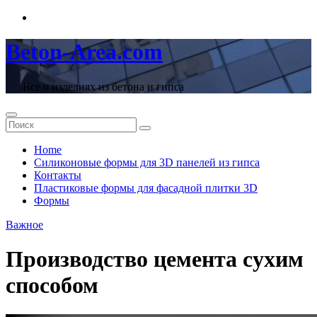
Перейти
к
содержимому
Beton-Area.com
Все о изделиях из бетона и гипса
Home
Cиликоновые формы для 3D панелей из гипса
Контакты
Пластиковые формы для фасадной плитки 3D
Формы
Важное
Производство цемента сухим
способом