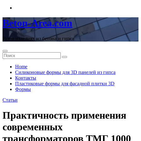
Перейти
к
содержимому
Beton-Area.com
Все о изделиях из бетона и гипса
Home
Cиликоновые формы для 3D панелей из гипса
Контакты
Пластиковые формы для фасадной плитки 3D
Формы
Статьи
Практичность применения
современных
трансформаторов ТМГ 1000