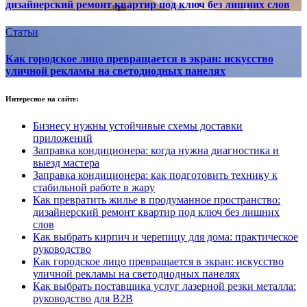
дизайнерский ремонт квартир под ключ без лишних слов
Статьи
Как городское лицо превращается в экран: искусство
уличной рекламы на светодиодных панелях
Интересное на сайте:
Бизнесу нужны устойчивые схемы доставки
приложений
Заправка кондиционера: когда нужна диагностика и
выезд мастера
Заправка кондиционера: как подготовить технику к
стабильной работе в жару
Как превратить жилье в продуманное пространство:
дизайнерский ремонт квартир под ключ без лишних
слов
Как выбрать кирпич и черепицу для дома: практическое
руководство
Как городское лицо превращается в экран: искусство
уличной рекламы на светодиодных панелях
Как выбрать поставщика услуг лазерной резки металла:
руководство для B2B