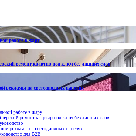
ной работе в жару
ерский ремонт квартир под ключ без лишних слов
ной рекламы на светодиодных панелях
льной работе в жару
йнерский ремонт квартир под ключ без лишних слов
руководство
ичной рекламы на светодиодных панелях
руководство для B2B