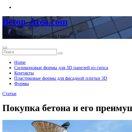
Перейти
к
содержимому
Beton-Area.com
Все о изделиях из бетона и гипса
Home
Cиликоновые формы для 3D панелей из гипса
Контакты
Пластиковые формы для фасадной плитки 3D
Формы
Статьи
Покупка бетона и его преиму