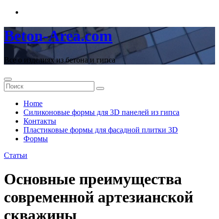
Перейти
к
содержимому
Beton-Area.com
Все о изделиях из бетона и гипса
Home
Cиликоновые формы для 3D панелей из гипса
Контакты
Пластиковые формы для фасадной плитки 3D
Формы
Статьи
Основные преимущества
современной артезианской
скважины