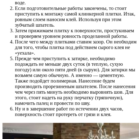
воде.
Если подготовительные работы закончены, то стоит
приступить к монтажу самой клинкерной плитки. Итак,
ровным слоем наносим клей. Используя при этом
зубчатый шпатель.
Затем прижимаем плитку к поверхности, простукиваем
и проверяем уровнем ровность проделанной работы.
После чего между плитками ставим зазор. Он необходим
для того, чтобы плитка под действием сырого клея не
«уехала».
Прежде чем приступить к затирке, необходимо
подождать не меньше двух суток (в теплую, сухую
погоду) или около пяти дней (в сырую). Для затирки мы
возьмем самую обычную. А именно — цементную.
Также подойдет полимерная. Нанесение будем
производить прорезиненым шпателем. После нанесения
чем через пять минуть необходимо выровнять шов. Для
этого, стоит надеть на руку перчатку (тряпичную),
намочить палец и провести по шву.
Ну и в завершение работ по истечении двух часов,
поверхность стоит протереть от грязи и клея.