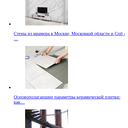
Стены из мрамора в Москве, Московкой области и Спб -
…
Основополагающие параметры керамической плитки:
как…