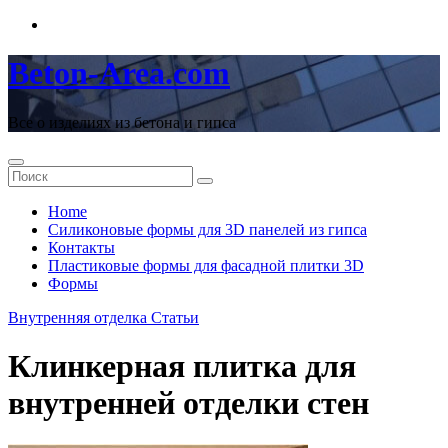
Перейти
к
содержимому
Beton-Area.com
Все о изделиях из бетона и гипса
Home
Cиликоновые формы для 3D панелей из гипса
Контакты
Пластиковые формы для фасадной плитки 3D
Формы
Внутренняя отделка
Статьи
Клинкерная плитка для
внутренней отделки стен