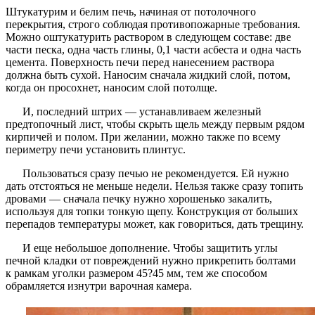
Штукатурим и белим печь, начиная от потолочного
перекрытия, строго соблюдая противопожарные требования.
Можно оштукатурить раствором в следующем составе: две
части песка, одна часть глины, 0,1 части асбеста и одна часть
цемента. Поверхность печи перед нанесением раствора
должна быть сухой. Наносим сначала жидкий слой, потом,
когда он просохнет, наносим слой потолще.
И, последний штрих — устанавливаем железный
предтопочный лист, чтобы скрыть щель между первым рядом
кирпичей и полом. При желании, можно также по всему
периметру печи установить плинтус.
Пользоваться сразу печью не рекомендуется. Ей нужно
дать отстояться не меньше недели. Нельзя также сразу топить
дровами — сначала печку нужно хорошенько закалить,
используя для топки тонкую щепу. Конструкция от больших
перепадов температуры может, как говориться, дать трещину.
И еще небольшое дополнение. Чтобы защитить углы
печной кладки от повреждений нужно прикрепить болтами
к рамкам уголки размером 45?45 мм, тем же способом
обрамляется изнутри варочная камера.