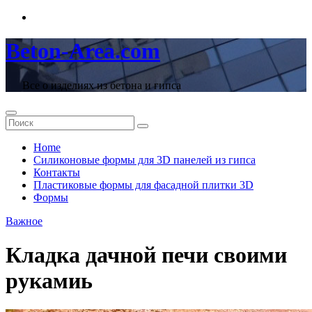
Перейти
к
содержимому
Beton-Area.com
Все о изделиях из бетона и гипса
Home
Cиликоновые формы для 3D панелей из гипса
Контакты
Пластиковые формы для фасадной плитки 3D
Формы
Важное
Кладка дачной печи своими
рукамиь