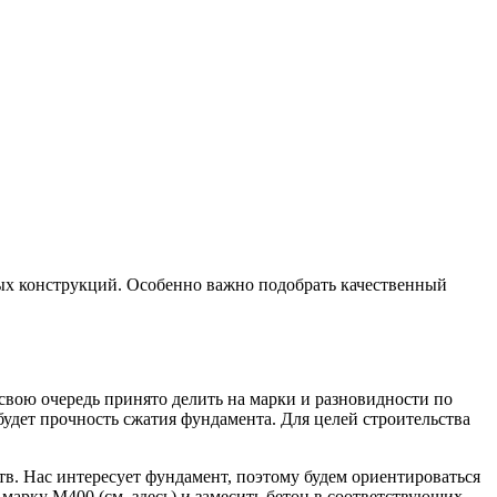
ных конструкций. Особенно важно подобрать качественный
свою очередь принято делить на марки и разновидности по
удет прочность сжатия фундамента. Для целей строительства
в. Нас интересует фундамент, поэтому будем ориентироваться
марку М400 (см. здесь) и замесить бетон в соответствующих