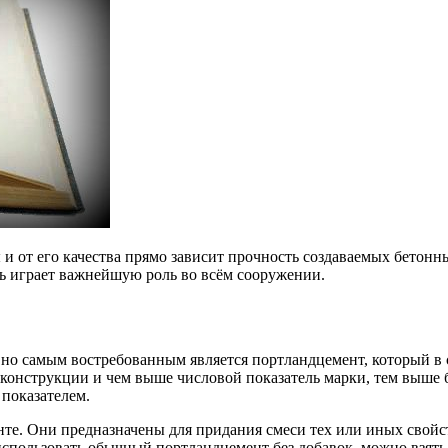
и от его качества прямо зависит прочность создаваемых бетон
ть играет важнейшую роль во всём сооружении.
но самым востребованным является портландцемент, который в 
конструкции и чем выше числовой показатель марки, тем выше б
показателем.
е. Они предназначены для придания смеси тех или иных свойст
использовать обычный портландцемент без добавок, можно взять 