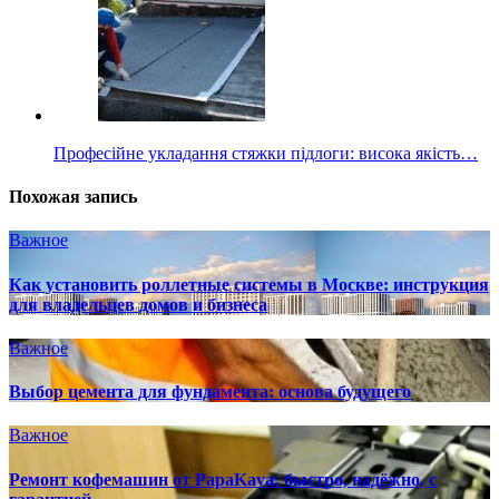
Професійне укладання стяжки підлоги: висока якість…
Похожая запись
Важное
Как установить роллетные системы в Москве: инструкция
для владельцев домов и бизнеса
Важное
Выбор цемента для фундамента: основа будущего
Важное
Ремонт кофемашин от PapaKava: быстро, надёжно, с