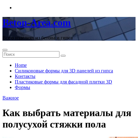
Перейти
к
содержимому
Beton-Area.com
Все о изделиях из бетона и гипса
Home
Cиликоновые формы для 3D панелей из гипса
Контакты
Пластиковые формы для фасадной плитки 3D
Формы
Важное
Как выбрать материалы для
полусухой стяжки пола