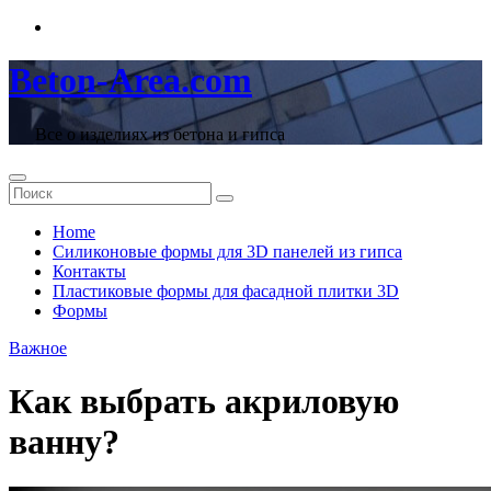
Перейти
к
содержимому
Beton-Area.com
Все о изделиях из бетона и гипса
Home
Cиликоновые формы для 3D панелей из гипса
Контакты
Пластиковые формы для фасадной плитки 3D
Формы
Важное
Как выбрать акриловую
ванну?