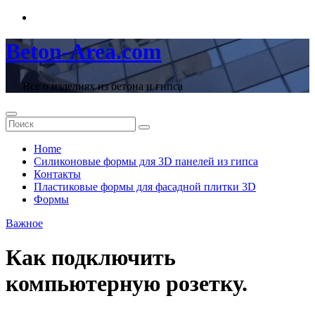
Перейти
к
содержимому
Beton-Area.com
Все о изделиях из бетона и гипса
Home
Cиликоновые формы для 3D панелей из гипса
Контакты
Пластиковые формы для фасадной плитки 3D
Формы
Важное
Как подключить
компьютерную розетку.