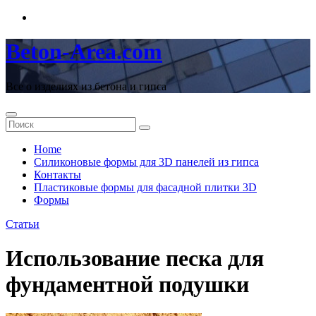
Перейти
к
содержимому
Beton-Area.com
Все о изделиях из бетона и гипса
Home
Cиликоновые формы для 3D панелей из гипса
Контакты
Пластиковые формы для фасадной плитки 3D
Формы
Статьи
Использование песка для
фундаментной подушки