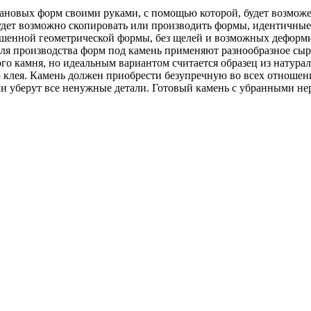
ановых форм своими руками, с помощью которой, будет возможен
удет возможно скопировать или производить формы, идентичные 
ершенной геометрической формы, без щелей и возможных деформи
для производства форм под камень применяют разнообразное сыр
го камня, но идеальным вариантом считается образец из натурал
ю клея. Камень должен приобрести безупречную во всех отноше
ли уберут все ненужные детали. Готовый камень с убранными не