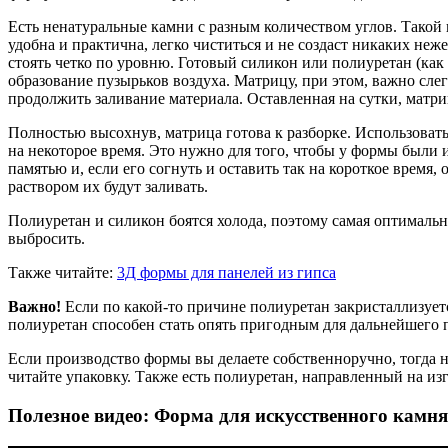
Есть ненатуральные камни с разным количеством углов. Такой
удобна и практична, легко чиститься и не создаст никаких неж
стоять четко по уровню. Готовый силикон или полиуретан (как
образование пузырьков воздуха. Матрицу, при этом, важно сле
продолжить заливание материала. Оставленная на сутки, матр
Полностью высохнув, матрица готова к разборке. Использовать
на некоторое время. Это нужно для того, чтобы у формы были 
памятью и, если его согнуть и оставить так на короткое время
раствором их будут заливать.
Полиуретан и силикон боятся холода, поэтому самая оптимальна
выбросить.
Также читайте:
3Д формы для панелей из гипса
Важно!
Если по какой-то причине полиуретан закристаллизуетс
полиуретан способен стать опять пригодным для дальнейшего 
Если производство формы вы делаете собственноручно, тогда 
читайте упаковку. Также есть полиуретан, направленный на из
Полезное видео: Форма для искусственного камн