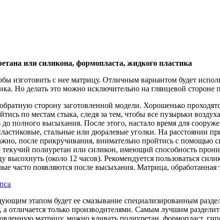
ретана или силикона, формопласта, жидкого пластика
обы изготовить с нее матрицу. Отличным вариантом будет испол
ка. Но делать это можно исключительно на глянцевой стороне п
обратную сторону заготовленной модели. Хорошенько проходятся
йтись по местам стыка, следя за тем, чтобы все пузырьки возду
ь до полного высыхания. После этого, настало время для соору
пластиковые, стальные или дюралевые уголки. На расстоянии пр
но, после прикручивания, внимательно пройтись с помощью сил
 текучий полиуретан или силикон, имеющий способность проник
у высохнуть (около 12 часов). Рекомендуется пользоваться сил
рые часто появляются после высыхания. Матрица, обработанная 
пса
дующим этапом будет ее смазывание специализированным разде
у, а отличается только производителями. Самым лучшим раздели
готовленную матрицу, можно вливать полиуретан, формопласт, г