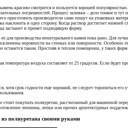
 камень красиво смотрится и пользуется хорошей популярностью
елательных погрешностей. Процесс заливки – дело тонкое и тут 
 его приготовить производители сами пишут на упаковках матер
гка наклонить в одну сторону. Когда раствор достигнет нижней
ица застынет и примет подходящую форму.
 ее для производства ненатурального камня пока рано. Для лучш
исключены неровности на стенках или поверхности. Особенно это
, он останется таким. Простояв в теплом помещении, у таких фор
я температура воздуха составляет от 25 градусов. Если будет пр
я, хотя срок годности еще хороший, не следует торопиться его у
пользования.
не стоит покупать полиуретан, рассчитанный для машинной пере
готовление лепнины, лепки или прочих архитектурных подделок, 
я из полиуретана своими руками