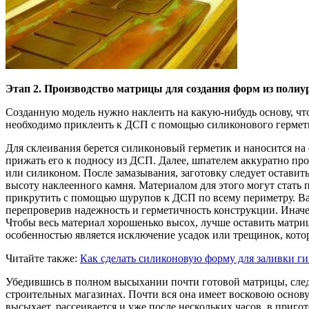
Этап 2. Производство матрицы для создания форм из полиу
Созданную модель нужно наклеить на какую-нибудь основу, чт
необходимо приклеить к ДСП с помощью силиконового гермети
Для склеивания берется силиконовый герметик и наносится на 
прижать его к подносу из ДСП. Далее, шпателем аккуратно про
или силиконом. После замазывания, заготовку следует оставит
высоту наклеенного камня. Материалом для этого могут стать 
прикрутить с помощью шурупов к ДСП по всему периметру. Важ
перепроверив надежность и герметичность конструкции. Иначе
Чтобы весь материал хорошенько высох, лучше оставить матриц
особенностью является исключение усадок или трещинок, кото
Читайте также:
Как сделать силиконовую форму для заливки ги
Убедившись в полном высыхании почти готовой матрицы, сле
строительных магазинах. Почти вся она имеет восковою основ
высыхает, рассеивается и уже после нескольких часов, в при