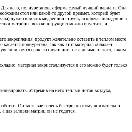
. Для него, полиуретановая форма самый лучший вариант. Она
необходим стол или какой-то другой предмет, который будет
иала) нужно вливать медленной струей, исключая попадание и
 стенки матрицы, всю конструкцию можно опустить, и
его закрепления, продукт желательно оставить в теплом месте
 касается полиуретана, так как этот материал обладает
м увеличивается срок эксплуатации, независимо от того, каким
охладно, материал закристаллизуется и его можно будет только
тилизировать. Устремив на него теплый поток воздуха,
работки. Он застывает очень быстро, поэтому внимательно
а для заливки матриц он не годится.