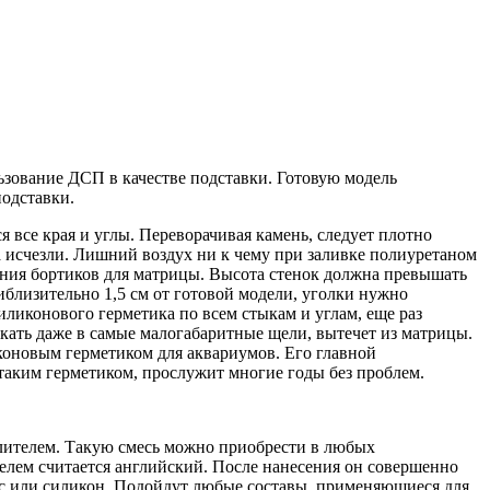
ьзование ДСП в качестве подставки. Готовую модель
одставки.
 все края и углы. Переворачивая камень, следует плотно
ха исчезли. Лишний воздух ни к чему при заливке полиуретаном
жения бортиков для матрицы. Высота стенок должна превышать
иблизительно 1,5 см от готовой модели, уголки нужно
иконового герметика по всем стыкам и углам, еще раз
ать даже в самые малогабаритные щели, вытечет из матрицы.
иконовым герметиком для аквариумов. Его главной
таким герметиком, прослужит многие годы без проблем.
лителем. Такую смесь можно приобрести в любых
телем считается английский. После нанесения он совершенно
ипс или силикон. Подойдут любые составы, применяющиеся для