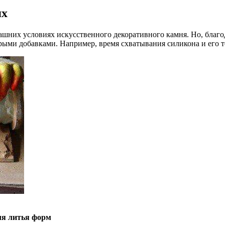
ях
шних условиях искусственного декоративного камня. Но, благ
рыми добавками. Например, время схватывания силикона и его т
ля литья форм