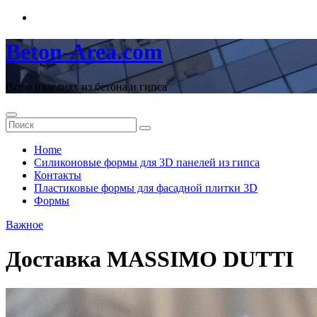
Перейти
к
содержимому
Beton-Area.com
Все о изделиях из бетона и гипса
Home
Cиликоновые формы для 3D панелей из гипса
Контакты
Пластиковые формы для фасадной плитки 3D
Формы
Важное
Доставка MASSIMO DUTTI