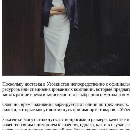
Поскольку доставка в Узбекистан непосредственно с официаль
ресурсов или специализированных компаний, которые предлага
занять разное время в зависимости от выбранного метода и ко
Обычно, время ожидания варьируется от одной до трех недел
налоги, которые могут возникнуть при импорте товаров в Узбе
Заказчики могут столкнуться с вопросами о размере, качеств
известен своим вниманием к качеству, однако, как и в случае 
которые занимаются доставкой для более широкого круга покуп