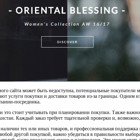
ного сайта может быть недоступна, потенциальные покупатели 
ют услуги покупки и доставки товаров из-за границы. Одним из 
мпании-посредника.
ь, и это стоит учитывать при планировании покупки. Также ва
кистан. Каждый заказ требует тщательной проверки и, возможно
е и наличии тех или иных товаров, и профессиональная поддер
с любой другой покупкой, важно убедиться в правильности выбор
ателей, часто предлагают акции и распродажи. Это может стать