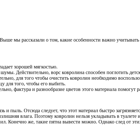
. Выше мы рассказали о том, какие особенности важно учитывать
ладает хорошей мягкостью.
шумы. Действительно, ворс ковролина способен поглотить детск
ельно, для того чтобы очистить ковролин необходимо воспольз
у для того, чтобы его выбить.
ьно, фактура и разнообразие цветов этого материала помогут 
ь и пыль. Отсюда следует, что этот материал быстро загрязняетс
злишняя влага. Поэтому ковролин нельзя укладывать в туалете и
ил. Конечно же, такие пятна вывести можно. Однако след от этих