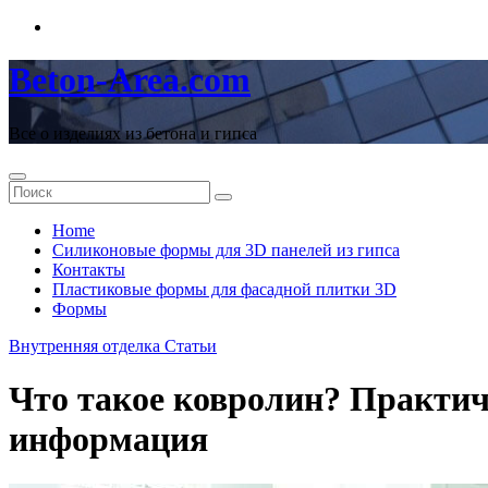
Перейти
к
содержимому
Beton-Area.com
Все о изделиях из бетона и гипса
Home
Cиликоновые формы для 3D панелей из гипса
Контакты
Пластиковые формы для фасадной плитки 3D
Формы
Внутренняя отделка
Статьи
Что такое ковролин? Практич
информация