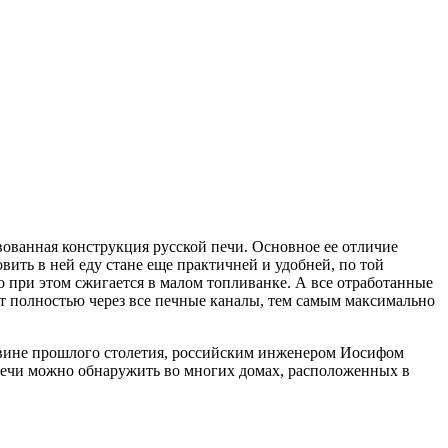
ованная конструкция русской печи. Основное ее отличие
ить в ней еду стане еще практичней и удобней, по той
о при этом сжигается в малом топливанке. А все отработанные
т полностью через все печные каналы, тем самым максимально
ловине прошлого столетия, российским инженером Иосифом
печи можно обнаружить во многих домах, расположенных в