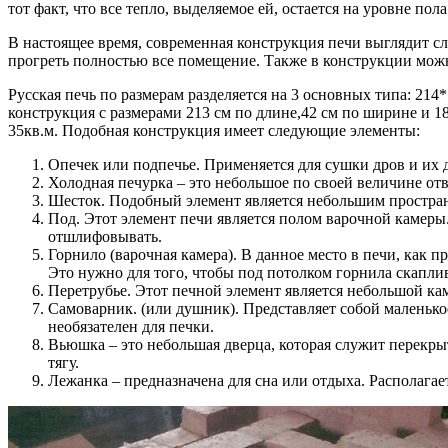
тот факт, что все тепло, выделяемое ей, остается на уровне пола
В настоящее время, современная конструкция печи выглядит 
прогреть полностью все помещение. Также в конструкции мож
Русская печь по размерам разделяется на 3 основных типа: 214
конструкция с размерами 213 см по длине,42 см по ширине и 1
35кв.м. Подобная конструкция имеет следующие элементы:
Опечек или подпечье. Применяется для сушки дров и их 
Холодная печурка – это небольшое по своей величине от
Шесток. Подобный элемент является небольшим простран
Под. Этот элемент печи является полом варочной камеры
отшлифовывать.
Горнило (варочная камера). В данное место в печи, как 
Это нужно для того, чтобы под потолком горнила скаплив
Перетрубье. Этот печной элемент является небольшой кам
Самоварник. (или душник). Представляет собой маленько
необязателен для печки.
Вьюшка – это небольшая дверца, которая служит перекры
тягу.
Лежанка – предназначена для сна или отдыха. Располагае