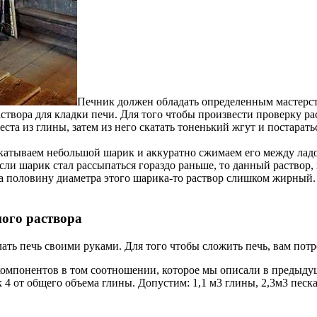
Печник должен обладать определенным мастерст
аствора для кладки печи. Для того чтобы произвести проверку 
ста из глины, затем из него скатать тоненький жгут и постарать
скатываем небольшой шарик и аккуратно сжимаем его между ладо
ли шарик стал рассыпаться гораздо раньше, то данный раствор, к
 половину диаметра этого шарика-то раствор слишком жирный. 
ого раствора
елать печь своими руками. Для того чтобы сложить печь, вам пот
омпонентов в том соотношении, которое мы описали в предыдущ
к 4 от общего объема глины. Допустим: 1,1 м3 глины, 2,3м3 песк