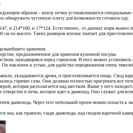
.
следующим образом – внизу печки устанавливаются специальные
но обнаружить чугунную плиту для возможности готовить еду.
*147, и 214*160, и 17*124. Естественно, от данных норм можно 
80 см по высоте. Таких размеров вполне хватает для приготовл
дальнейшего хранения.
верстие, предназначенное для хранения кухонной посуды.
ством, находящимся перед горнилом. В него можно установить 
. Он наклонен к устью, для удобства передвижения очень тяжеле
правило, укладываются дрова, и приготавливается пища. Свод ва
ались горячие газы. Они должны полностью прогревать все печк
ерой, которая располагается над шестком. Выше у него находитс
е отверстие в печи, которое идет в дымоход. Оно служит для в
тием дымохода. Через этот небольшой проем можно попасть к за
тся она, как правило, сзади дымохода, над сводом варочной каме