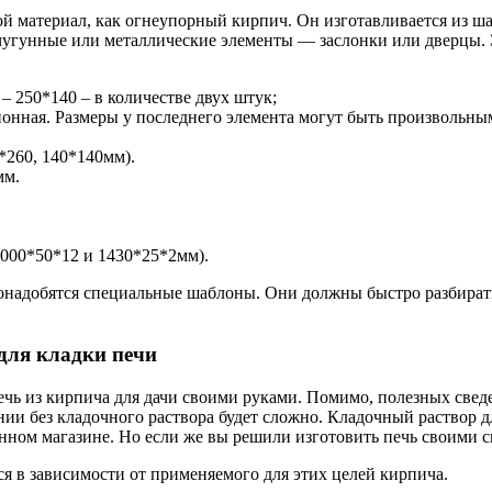
кой материал, как огнеупорный кирпич. Он изготавливается из 
 чугунные или металлические элементы — заслонки или дверцы. 
– 250*140 – в количестве двух штук;
онная. Размеры у последнего элемента могут быть произвольны
0*260, 140*140мм).
мм.
1000*50*12 и 1430*25*2мм).
онадобятся специальные шаблоны. Они должны быстро разбирать
для кладки печи
 печь из кирпича для дачи своими руками. Помимо, полезных све
ии без кладочного раствора будет сложно. Кладочный раствор дл
ном магазине. Но если же вы решили изготовить печь своими си
я в зависимости от применяемого для этих целей кирпича.