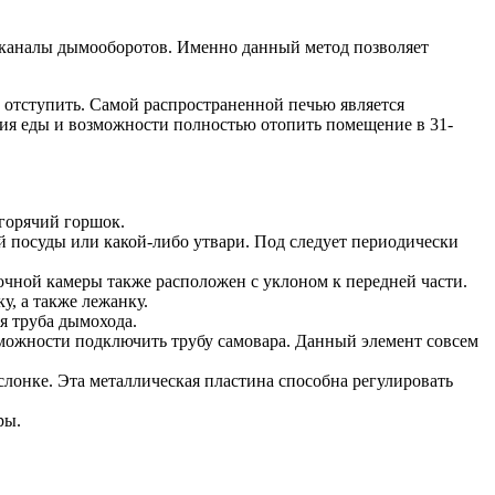
 каналы дымооборотов. Именно данный метод позволяет
и отступить. Самой распространенной печью является
ения еды и возможности полностью отопить помещение в 31-
горячий горшок.
й посуды или какой-либо утвари. Под следует периодически
рочной камеры также расположен с уклоном к передней части.
у, а также лежанку.
я труба дымохода.
озможности подключить трубу самовара. Данный элемент совсем
слонке. Эта металлическая пластина способна регулировать
ры.