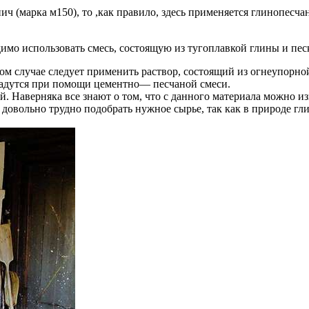
ч (марка м150), то ,как правило, здесь применяется глинопесча
димо использовать смесь, состоящую из тугоплавкой глины и пес
м случае следует применить раствор, состоящий из огнеупорной
ладутся при помощи цементно— песчаной смеси.
ой. Наверняка все знают о том, что с данного материала можно 
то довольно трудно подобрать нужное сырье, так как в природе г