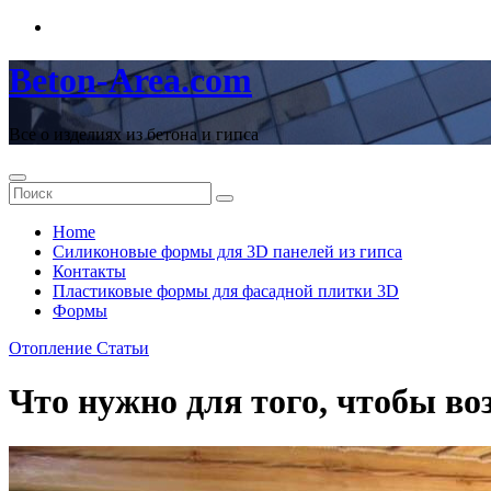
Перейти
к
содержимому
Beton-Area.com
Все о изделиях из бетона и гипса
Home
Cиликоновые формы для 3D панелей из гипса
Контакты
Пластиковые формы для фасадной плитки 3D
Формы
Отопление
Статьи
Что нужно для того, чтобы во