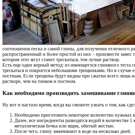
соотношения песка и самой глины, для получения отличного р
распространенный и более простой из них – произвести замес те
котором этот жгут станет трескаться, тем лучше раствор.
Есть еще один верный метод: из имеющегося глиняного теста 
трескаться и покроется небольшими трещинками. Но в случае ес
постным. Если трещины будут видны при сжатии всего лишь на
растворе, чем на тонком и постном.
Как необходимо производить замешивание глинян
Ну вот и настало время, когда вы сможете узнать о том, как сд
Необходимо приготовить некоторое количество нужных к
Далее, все ингредиенты разводятся водой в количестве 1 
металлическая бочка или ящик, обитый жестью.
После чего, глину замачивают в воде на несколько дней.