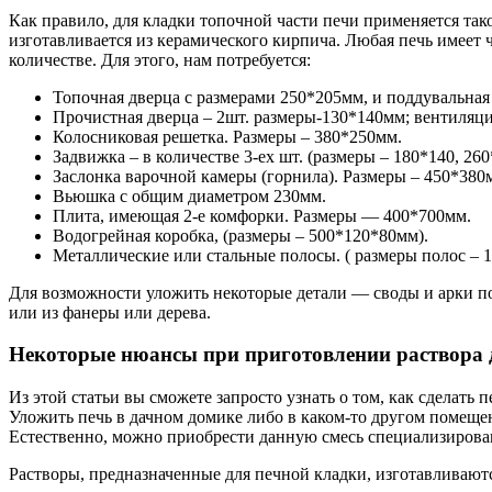
Как правило, для кладки топочной части печи применяется та
изготавливается из керамического кирпича. Любая печь имеет
количестве. Для этого, нам потребуется:
Топочная дверца с размерами 250*205мм, и поддувальная 
Прочистная дверца – 2шт. размеры-130*140мм; вентиляци
Колосниковая решетка. Размеры – 380*250мм.
Задвижка – в количестве 3-ех шт. (размеры – 180*140, 26
Заслонка варочной камеры (горнила). Размеры – 450*380
Вьюшка с общим диаметром 230мм.
Плита, имеющая 2-е комфорки. Размеры — 400*700мм.
Водогрейная коробка, (размеры – 500*120*80мм).
Металлические или стальные полосы. ( размеры полос – 
Для возможности уложить некоторые детали — своды и арки п
или из фанеры или дерева.
Некоторые нюансы при приготовлении раствора 
Из этой статьи вы сможете запросто узнать о том, как сделать
Уложить печь в дачном домике либо в каком-то другом помещен
Естественно, можно приобрести данную смесь специализирован
Растворы, предназначенные для печной кладки, изготавливаютс