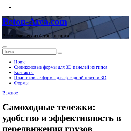
Перейти
к
содержимому
Beton-Area.com
Все о изделиях из бетона и гипса
Home
Cиликоновые формы для 3D панелей из гипса
Контакты
Пластиковые формы для фасадной плитки 3D
Формы
Важное
Самоходные тележки:
удобство и эффективность в
передвижении грузов